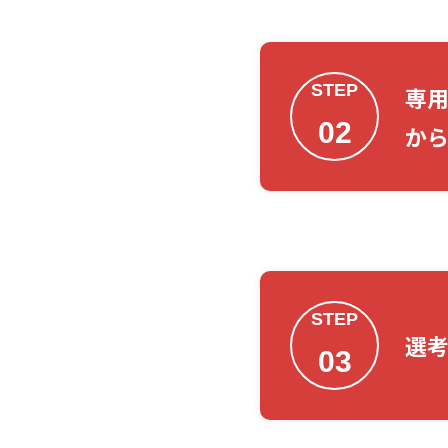
STEP
専
02
か
STEP
選
03