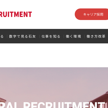
キャリア採用
知る
数字で見る石友
仕事を知る
働く環境
働き方改革
RAL RECRUITMENT