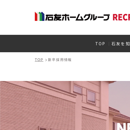
TOP
石友を
TOP
新卒採用情報
N