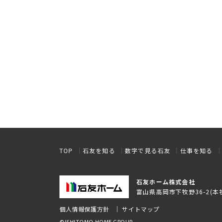
TOP
石友を知る
数字で見る石友
仕事を知る
石友ホーム株式会社
富山県高岡市下牧野36-2(本
個人情報保護方針
サイトマップ
©ISHITOMO HOME GROUP